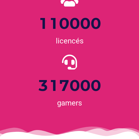
1
1
0
0
0
0
licencés
3
1
7
0
0
0
gamers